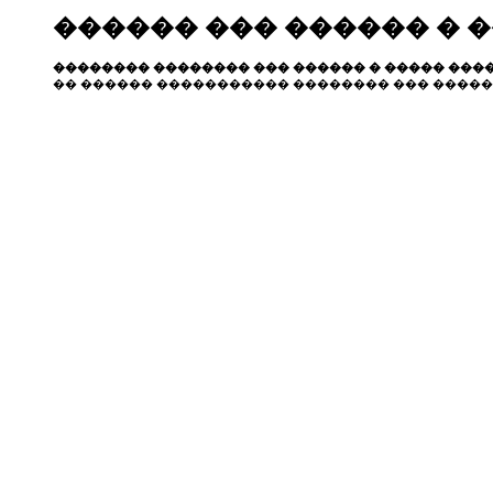
������ ��� ������ � 
�������� �������� ��� ������ � ����� ����
�� ������ ����������� �������� ��� �����