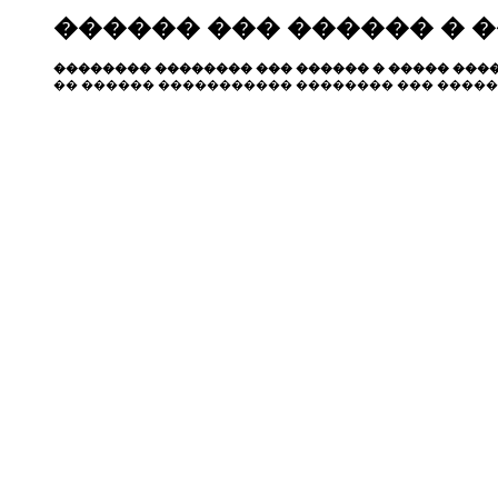
������ ��� ������ � 
�������� �������� ��� ������ � ����� ����
�� ������ ����������� �������� ��� �����