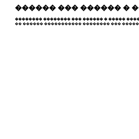
������ ��� ������ � 
�������� �������� ��� ������ � ����� ����
�� ������ ����������� �������� ��� �����