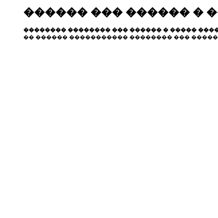
������ ��� ������ � 
�������� �������� ��� ������ � ����� ����
�� ������ ����������� �������� ��� �����