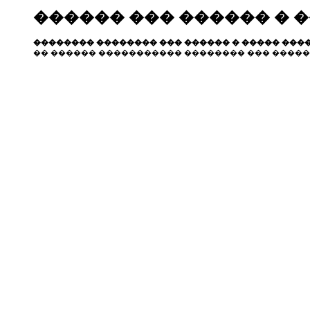
������ ��� ������ � 
�������� �������� ��� ������ � ����� ����
�� ������ ����������� �������� ��� �����