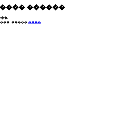
����� ������
��.
���, �����
����