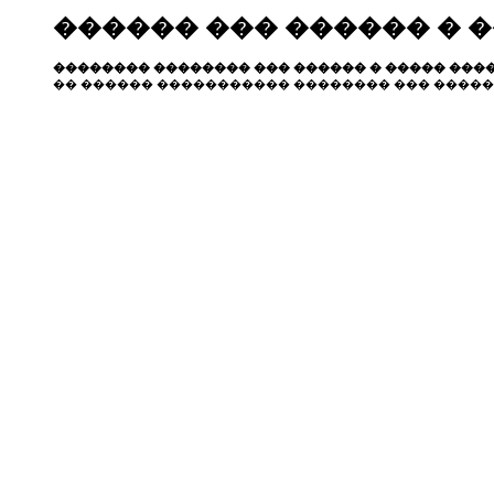
������ ��� ������ � 
�������� �������� ��� ������ � ����� ����
�� ������ ����������� �������� ��� �����