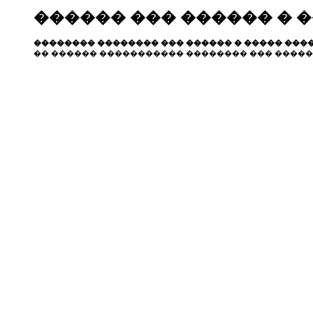
������ ��� ������ � 
�������� �������� ��� ������ � ����� ����
�� ������ ����������� �������� ��� �����