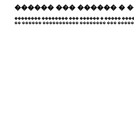
������ ��� ������ � 
�������� �������� ��� ������ � ����� ����
�� ������ ����������� �������� ��� �����