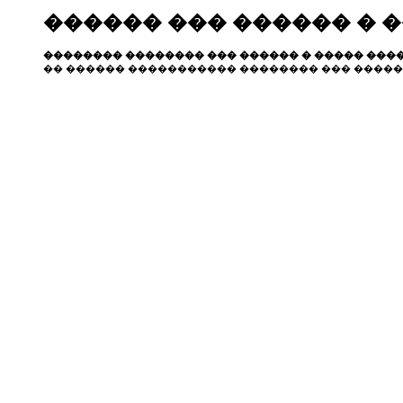
������ ��� ������ � 
�������� �������� ��� ������ � ����� ����
�� ������ ����������� �������� ��� �����