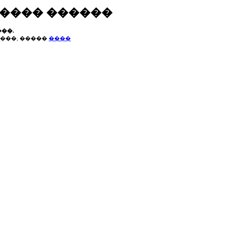
����� ������
��.
���, �����
����