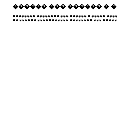
������ ��� ������ � 
�������� �������� ��� ������ � ����� ����
�� ������ ����������� �������� ��� �����