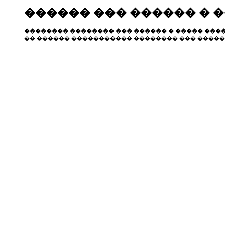
������ ��� ������ � 
�������� �������� ��� ������ � ����� ����
�� ������ ����������� �������� ��� �����