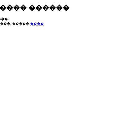
����� ������
��.
���, �����
����