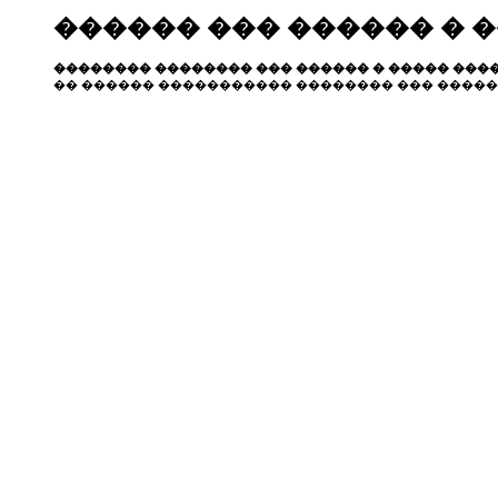
������ ��� ������ � 
�������� �������� ��� ������ � ����� ����
�� ������ ����������� �������� ��� �����