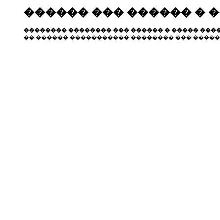
������ ��� ������ � 
�������� �������� ��� ������ � ����� ����
�� ������ ����������� �������� ��� �����