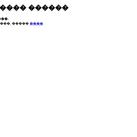
����� ������
��.
���, �����
����