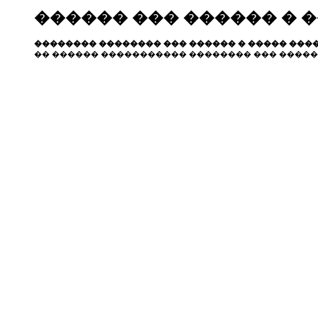
������ ��� ������ � 
�������� �������� ��� ������ � ����� ����
�� ������ ����������� �������� ��� �����