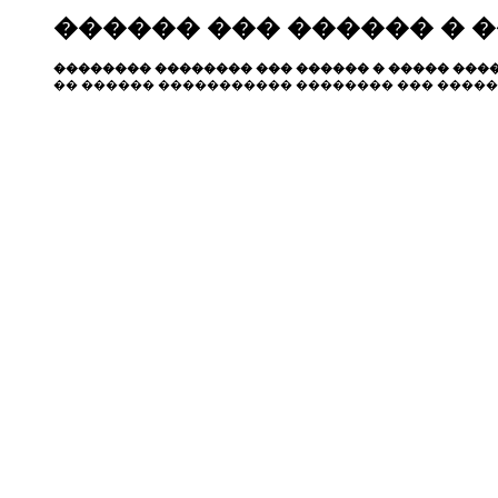
������ ��� ������ � 
�������� �������� ��� ������ � ����� ����
�� ������ ����������� �������� ��� �����