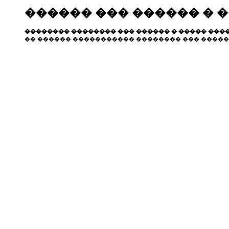
������ ��� ������ � 
�������� �������� ��� ������ � ����� ����
�� ������ ����������� �������� ��� �����