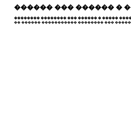
������ ��� ������ � 
�������� �������� ��� ������ � ����� ����
�� ������ ����������� �������� ��� �����