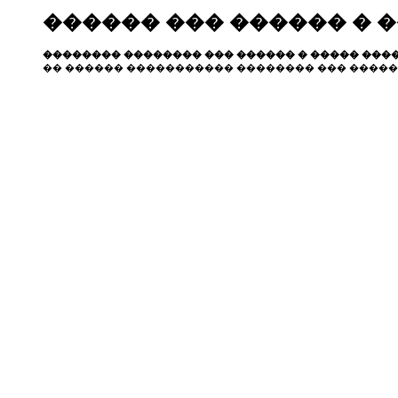
������ ��� ������ � 
�������� �������� ��� ������ � ����� ����
�� ������ ����������� �������� ��� �����