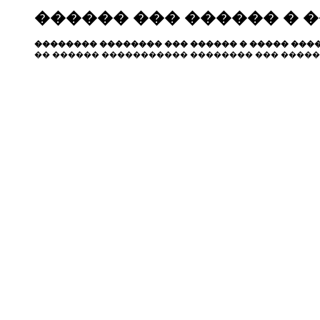
������ ��� ������ � 
�������� �������� ��� ������ � ����� ����
�� ������ ����������� �������� ��� �����