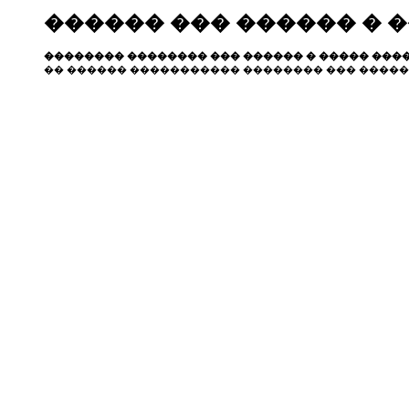
������ ��� ������ � 
�������� �������� ��� ������ � ����� ����
�� ������ ����������� �������� ��� �����