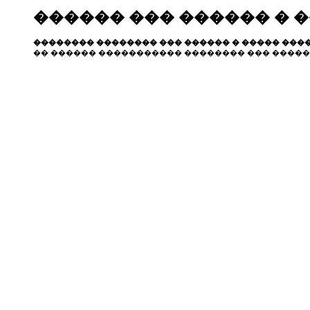
������ ��� ������ � 
�������� �������� ��� ������ � ����� ����
�� ������ ����������� �������� ��� �����