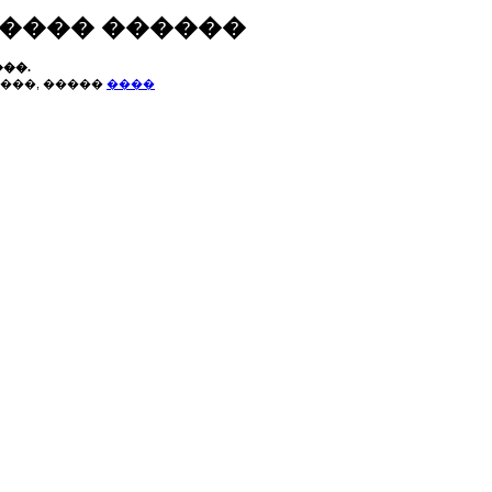
����� ������
��.
���, �����
����