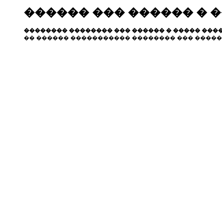
������ ��� ������ � 
�������� �������� ��� ������ � ����� ����
�� ������ ����������� �������� ��� �����