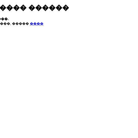
����� ������
��.
���, �����
����