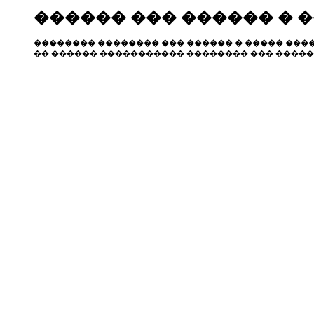
������ ��� ������ � 
�������� �������� ��� ������ � ����� ����
�� ������ ����������� �������� ��� �����