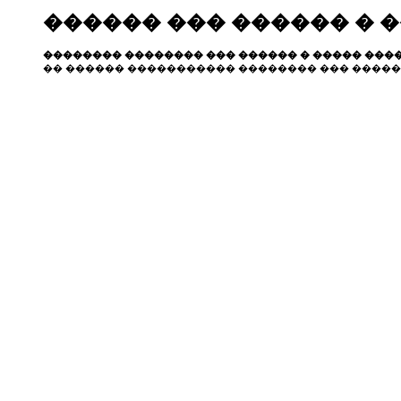
������ ��� ������ � 
�������� �������� ��� ������ � ����� ����
�� ������ ����������� �������� ��� �����