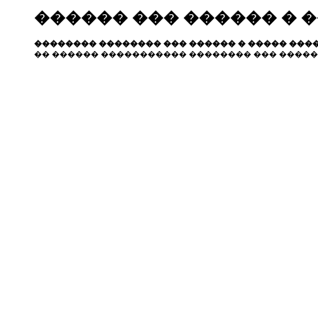
������ ��� ������ � 
�������� �������� ��� ������ � ����� ����
�� ������ ����������� �������� ��� �����