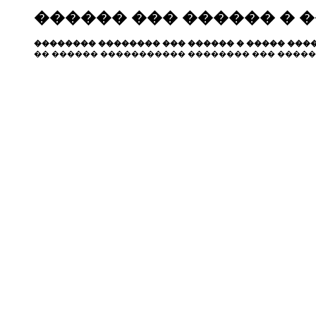
������ ��� ������ � 
�������� �������� ��� ������ � ����� ����
�� ������ ����������� �������� ��� �����