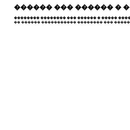
������ ��� ������ � 
�������� �������� ��� ������ � ����� ����
�� ������ ����������� �������� ��� �����