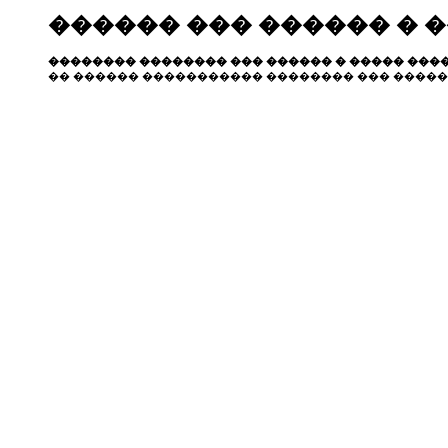
������ ��� ������ � 
�������� �������� ��� ������ � ����� ����
�� ������ ����������� �������� ��� �����