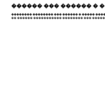
������ ��� ������ � 
�������� �������� ��� ������ � ����� ����
�� ������ ����������� �������� ��� �����