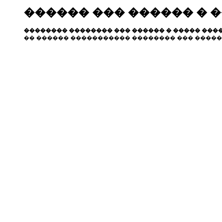
������ ��� ������ � 
�������� �������� ��� ������ � ����� ����
�� ������ ����������� �������� ��� �����