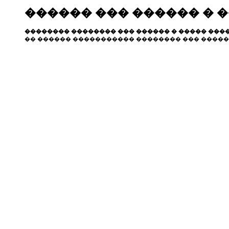
������ ��� ������ � 
�������� �������� ��� ������ � ����� ����
�� ������ ����������� �������� ��� �����