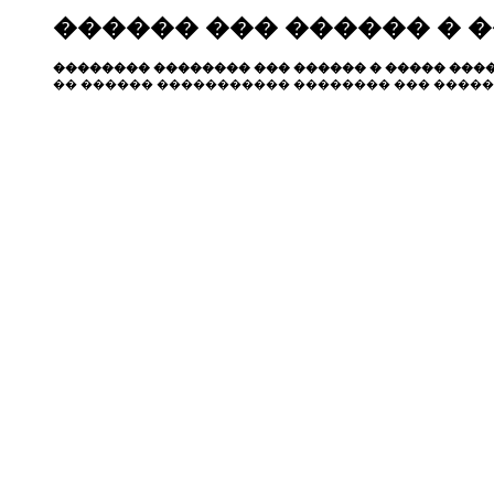
������ ��� ������ � 
�������� �������� ��� ������ � ����� ����
�� ������ ����������� �������� ��� �����