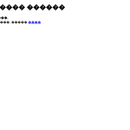
����� ������
��.
���, �����
����