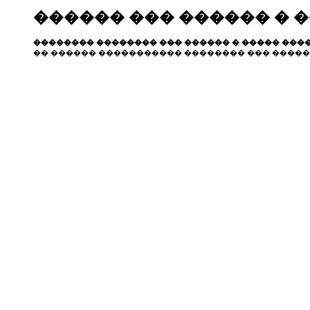
������ ��� ������ � 
�������� �������� ��� ������ � ����� ����
�� ������ ����������� �������� ��� �����