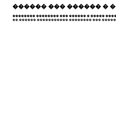
������ ��� ������ � 
�������� �������� ��� ������ � ����� ����
�� ������ ����������� �������� ��� �����