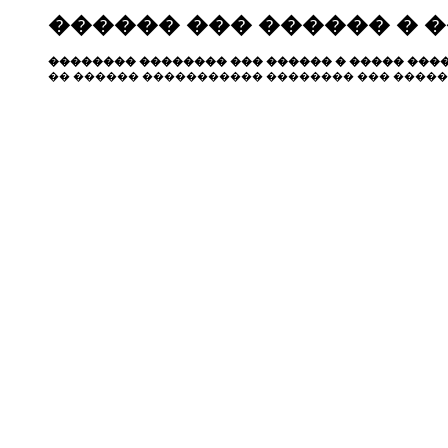
������ ��� ������ � 
�������� �������� ��� ������ � ����� ����
�� ������ ����������� �������� ��� �����