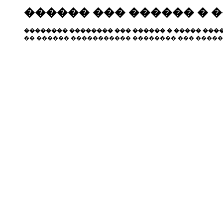
������ ��� ������ � 
�������� �������� ��� ������ � ����� ����
�� ������ ����������� �������� ��� �����