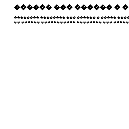
������ ��� ������ � 
�������� �������� ��� ������ � ����� ����
�� ������ ����������� �������� ��� �����