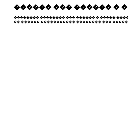
������ ��� ������ � 
�������� �������� ��� ������ � ����� ����
�� ������ ����������� �������� ��� �����