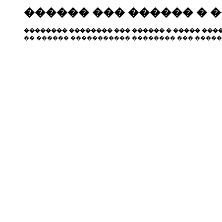
������ ��� ������ � 
�������� �������� ��� ������ � ����� ����
�� ������ ����������� �������� ��� �����