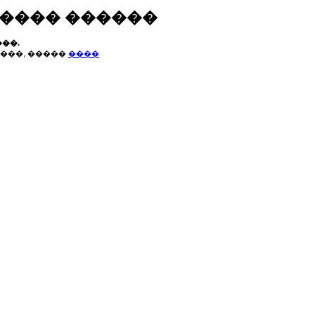
����� ������
��.
���, �����
����