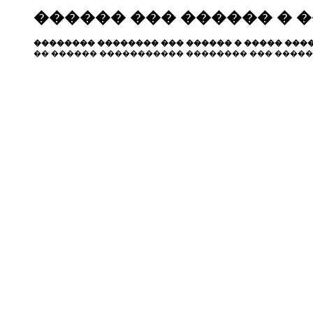
������ ��� ������ � 
�������� �������� ��� ������ � ����� ����
�� ������ ����������� �������� ��� �����