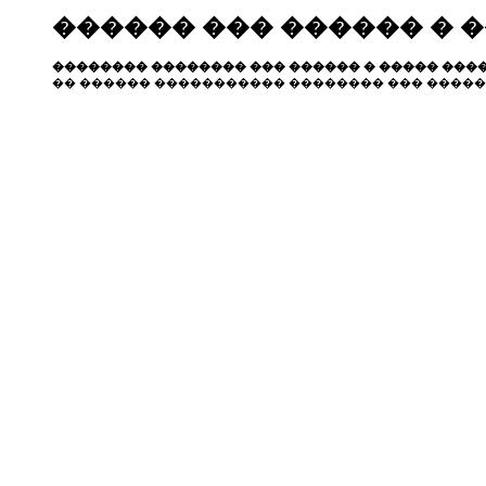
������ ��� ������ � 
�������� �������� ��� ������ � ����� ����
�� ������ ����������� �������� ��� �����