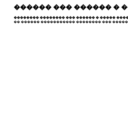
������ ��� ������ � 
�������� �������� ��� ������ � ����� ����
�� ������ ����������� �������� ��� �����