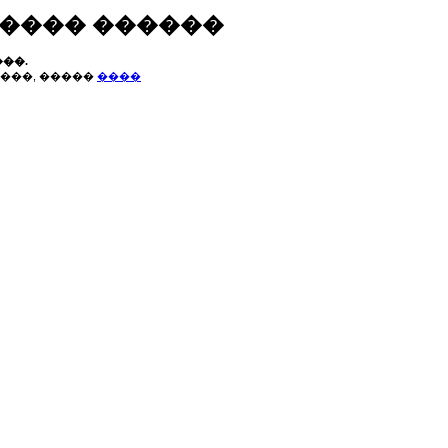
����� ������
��.
���, �����
����