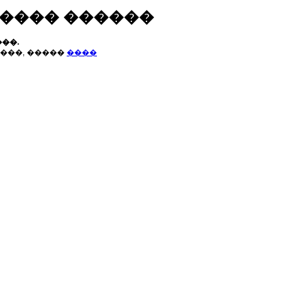
����� ������
��.
���, �����
����