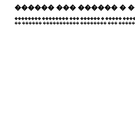
������ ��� ������ � 
�������� �������� ��� ������ � ����� ����
�� ������ ����������� �������� ��� �����