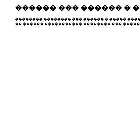
������ ��� ������ � 
�������� �������� ��� ������ � ����� ����
�� ������ ����������� �������� ��� �����