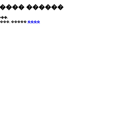
����� ������
��.
���, �����
����