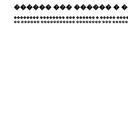
������ ��� ������ � 
�������� �������� ��� ������ � ����� ����
�� ������ ����������� �������� ��� �����