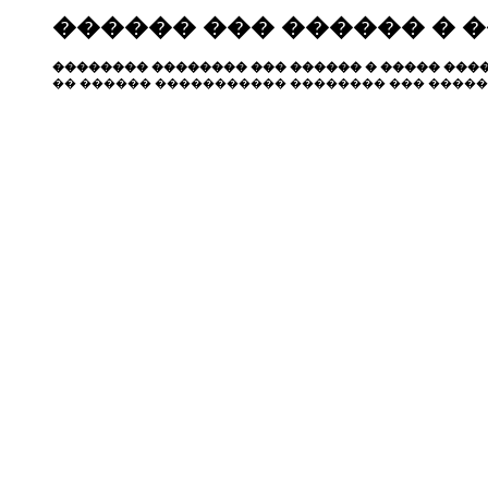
������ ��� ������ � 
�������� �������� ��� ������ � ����� ����
�� ������ ����������� �������� ��� �����