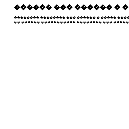
������ ��� ������ � 
�������� �������� ��� ������ � ����� ����
�� ������ ����������� �������� ��� �����