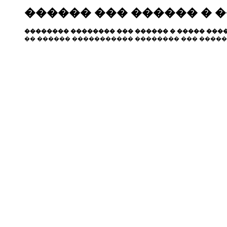
������ ��� ������ � 
�������� �������� ��� ������ � ����� ����
�� ������ ����������� �������� ��� �����