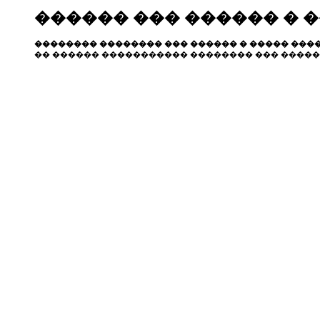
������ ��� ������ � 
�������� �������� ��� ������ � ����� ����
�� ������ ����������� �������� ��� �����