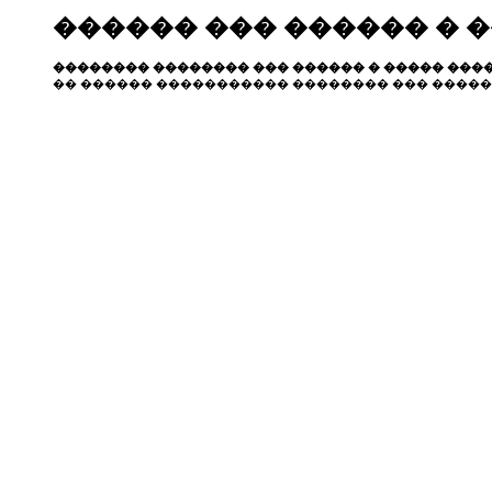
������ ��� ������ � 
�������� �������� ��� ������ � ����� ����
�� ������ ����������� �������� ��� �����